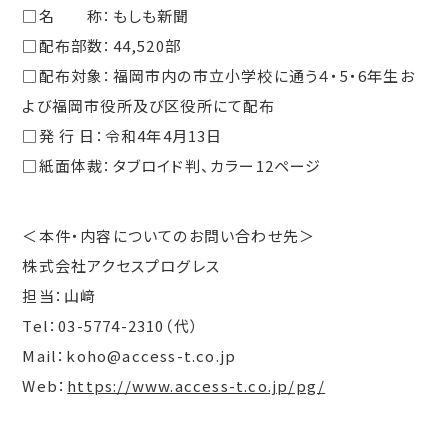
□名 称：もしも新聞
□配布部数：44,520部
□配布対象：福岡市内の市立小学校に通う４・5・6年生お
よび福岡市役所及び区役所にて配布
□発 行 日：令和4年4月13日
□紙面体裁：タブロイド判、カラー12ページ
＜本件・内容についてのお問い合わせ先＞
株式会社アクセスプログレス
担当：山﨑
Tel：03-5774-2310（代）
Mail：koho@access-t.co.jp
Web：
https://www.access-t.co.jp/pg/