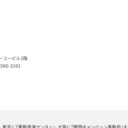
ユーコービル2階
4560-3163
、東京に『業務推進センター』、大阪に『関西キャンペーン事務局』を